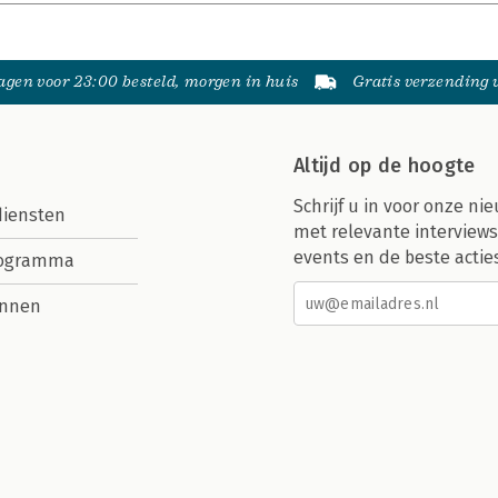
gen voor 23:00 besteld, morgen in huis
Gratis verzending
Altijd op de hoogte
Schrijf u in voor onze nie
diensten
met relevante interviews
events en de beste actie
rogramma
nnen