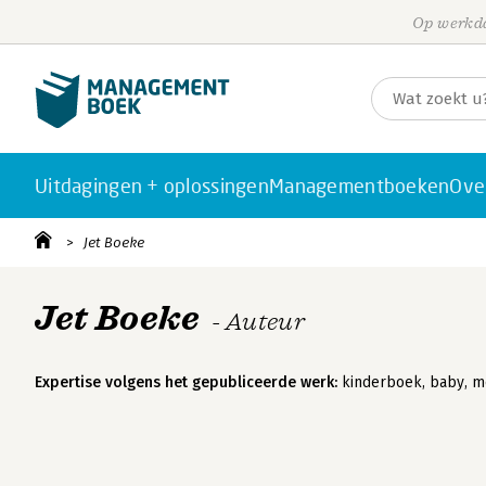
Op werkda
Uitdagingen + oplossingen
Managementboeken
Ove
Jet Boeke
Jet Boeke
- Auteur
Expertise volgens het gepubliceerde werk:
kinderboek, baby, m