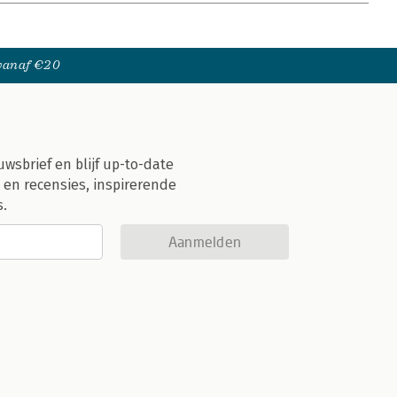
 vanaf €20
uwsbrief en blijf up-to-date
 en recensies, inspirerende
s.
Aanmelden