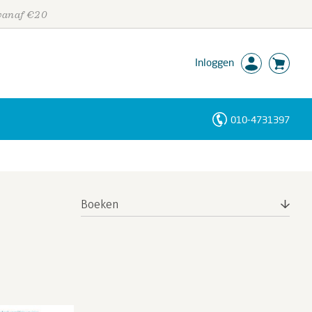
 vanaf €20
Inloggen
010-4731397
Personen
Trefwoorden
Boeken