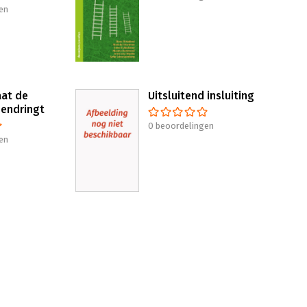
en
aat de
Uitsluitend insluiting
nendringt
0 beoordelingen
en