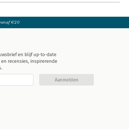
 vanaf €20
uwsbrief en blijf up-to-date
 en recensies, inspirerende
s.
Aanmelden