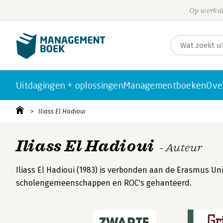
Op werkda
Uitdagingen + oplossingen
Managementboeken
Ove
Iliass El Hadioui
Iliass El Hadioui
- Auteur
Iliass El Hadioui (1983) is verbonden aan de Erasmus U
scholengemeenschappen en ROC's gehanteerd.