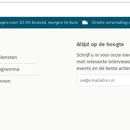
gen voor 23:00 besteld, morgen in huis
Gratis verzending
Altijd op de hoogte
Schrijf u in voor onze nie
diensten
met relevante interviews
events en de beste actie
rogramma
nnen