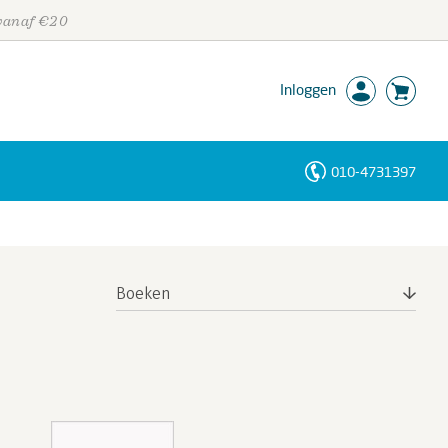
 vanaf €20
Inloggen
010-4731397
Personen
Trefwoorden
Boeken