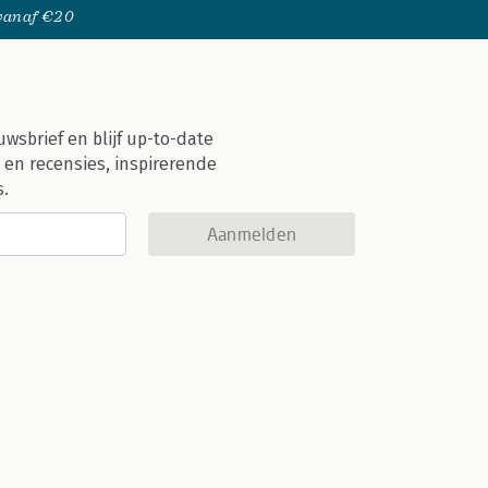
 vanaf €20
uwsbrief en blijf up-to-date
 en recensies, inspirerende
s.
Aanmelden