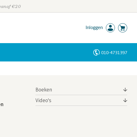
 vanaf €20
Inloggen
010-4731397
Personen
Trefwoorden
Boeken
Video's
en