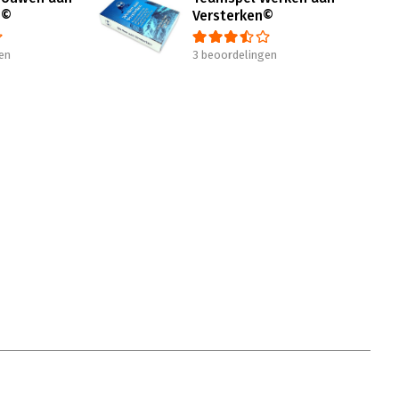
n©
Versterken©
en
3 beoordelingen