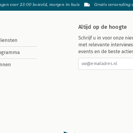
gen voor 23:00 besteld, morgen in huis
Gratis verzending
Altijd op de hoogte
Schrijf u in voor onze nie
diensten
met relevante interviews
events en de beste actie
rogramma
nnen