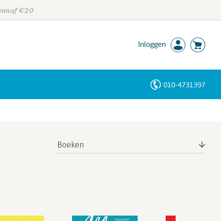
 vanaf €20
Inloggen
010-4731397
Personen
Trefwoorden
Boeken