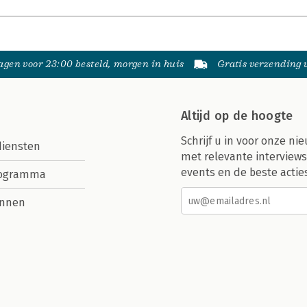
gen voor 23:00 besteld, morgen in huis
Gratis verzending
Altijd op de hoogte
Schrijf u in voor onze nie
diensten
met relevante interviews
events en de beste actie
rogramma
nnen