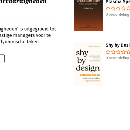
tvaardigheden
Plasma Sp
0 beoordeling
eden' is uitgegroeid tot
stige managers voor te
 dynamische taken.
Shy by Des
0 beoordeling