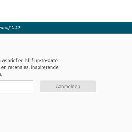
 vanaf €20
uwsbrief en blijf up-to-date
 en recensies, inspirerende
s.
Aanmelden