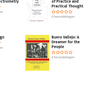
ectrometry
of Practice and
Practical Thought
en
0 beoordelingen
ign
Buero Vallejo: A
Dreamer for the
People
en
0 beoordelingen