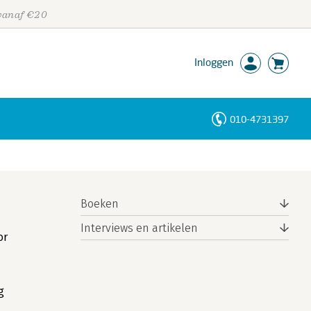
 vanaf €20
Inloggen
010-4731397
Personen
Trefwoorden
Boeken
Interviews en artikelen
or
g