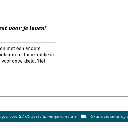
st voor je leven’
ren met een andere
boek-auteur Tony Crabbe in
 voor ontwikkeld. ‘Het
gen voor 23:00 besteld, morgen in huis
Gratis verzending