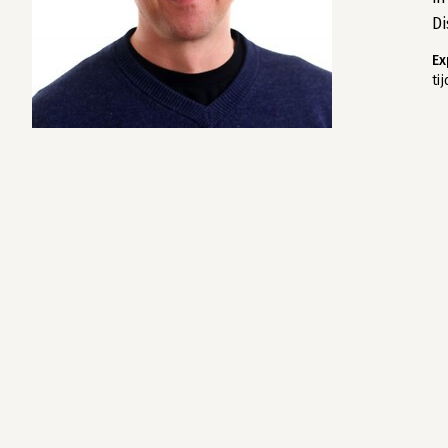
Di
Ex
ti