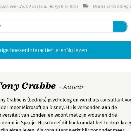
gen voor 23:00 besteld, morgen in huis
Gratis verzending
rige boeken
Interactief leren
Nu lezen
Tony Crabbe
- Auteur
ny Crabbe is (bedrijfs) psycholoog en werkt als consultant vo
der meer Microsoft en Disney. Hij is verbonden aan de
iversiteit van Londen en woont met zijn vrouw en drie
nderen in Spanje. Hij schreef dit boek omdat het te druk kree
 zijn eigen leven. Als consultant werkt hij voor onder meer