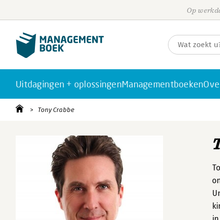
Op werkda
Uitdagingen + oplossingen
Managementboeken
Ove
Tony Crabbe
To
on
Un
ki
in