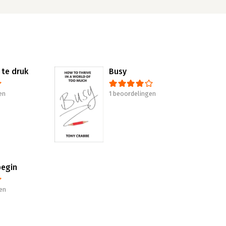
 te druk
Busy
en
1 beoordelingen
begin
en