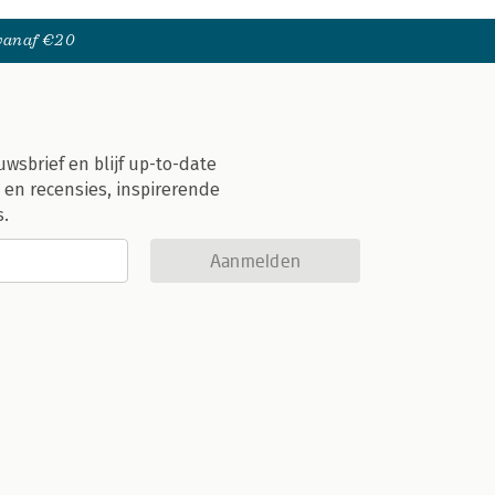
 vanaf €20
uwsbrief en blijf up-to-date
 en recensies, inspirerende
s.
Aanmelden