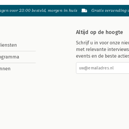
gen voor 23:00 besteld, morgen in huis
Gratis verzending
Altijd op de hoogte
Schrijf u in voor onze nie
diensten
met relevante interviews
events en de beste actie
rogramma
nnen