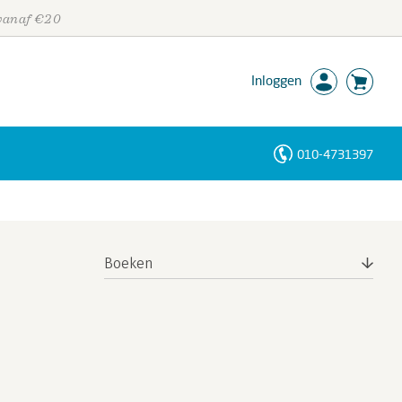
 vanaf €20
Inloggen
010-4731397
Personen
Trefwoorden
Boeken