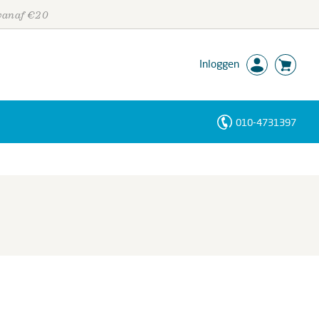
 vanaf €20
Inloggen
010-4731397
Personen
Trefwoorden