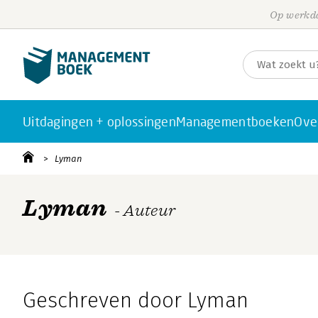
Op werkda
Uitdagingen + oplossingen
Managementboeken
Ove
Lyman
Lyman
- Auteur
Geschreven door Lyman