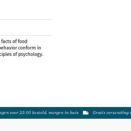
 facts of food
behavior conform in
iples of psychology.
gen voor 23:00 besteld, morgen in huis
Gratis verzending