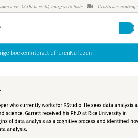
gen voor 23:00 besteld, morgen in huis
Gratis verzending
rige boeken
Interactief leren
Nu lezen
r
oper who currently works for RStudio. He sees data analysis a
d science. Garrett received his Ph.D at Rice University in
ins of data analysis as a cognitive process and identified ho
ta analysis.