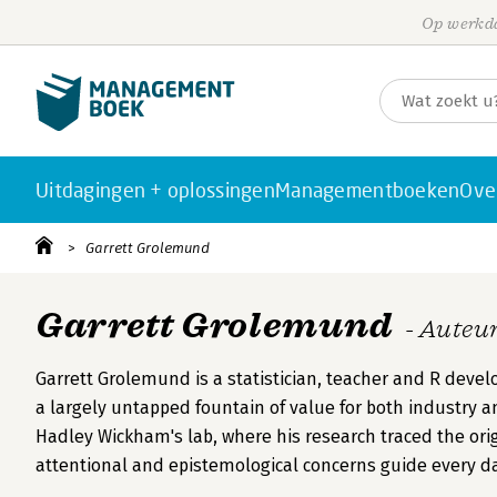
Op werkda
Uitdagingen + oplossingen
Managementboeken
Ove
Garrett Grolemund
Garrett Grolemund
- Auteu
Garrett Grolemund is a statistician, teacher and R devel
a largely untapped fountain of value for both industry an
Hadley Wickham's lab, where his research traced the orig
attentional and epistemological concerns guide every da