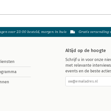
gen voor 23:00 besteld, morgen in huis
Gratis verzending
Altijd op de hoogte
Schrijf u in voor onze nie
diensten
met relevante interviews
events en de beste actie
rogramma
nnen