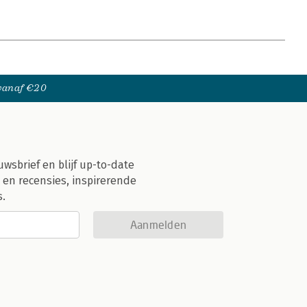
 vanaf €20
uwsbrief en blijf up-to-date
 en recensies, inspirerende
s.
Aanmelden