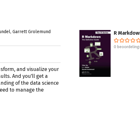
undel
Garrett Grolemund
R Markdow
0 beoordeling
nsform, and visualize your
lts. And you'll get a
nding of the data science
 need to manage the