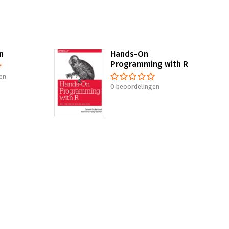
n
Hands-On
Programming with R
en
0 beoordelingen