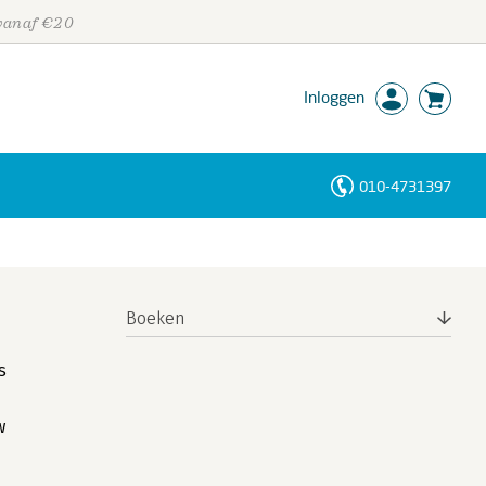
 vanaf €20
Inloggen
010-4731397
Personen
Trefwoorden
Boeken
s
w