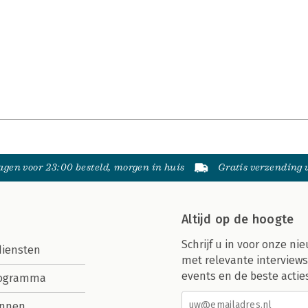
gen voor 23:00 besteld, morgen in huis
Gratis verzending
Altijd op de hoogte
Schrijf u in voor onze nie
diensten
met relevante interviews
events en de beste actie
rogramma
nnen