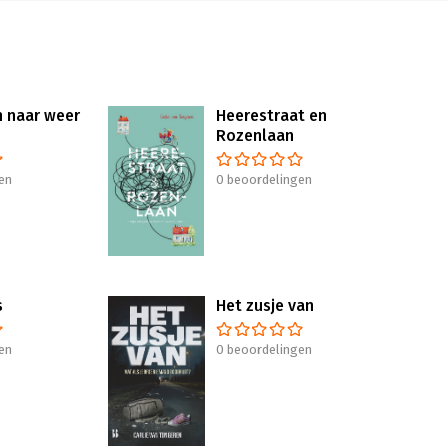
n naar weer
Heerestraat en
Rozenlaan
en
0 beoordelingen
s
Het zusje van
en
0 beoordelingen