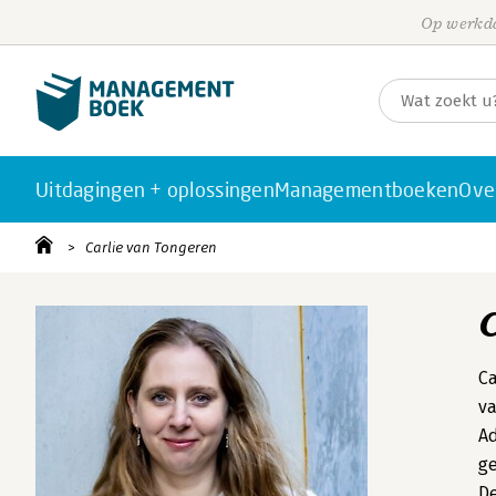
Op werkda
Uitdagingen + oplossingen
Managementboeken
Ove
Carlie van Tongeren
Ca
va
Ad
ge
De