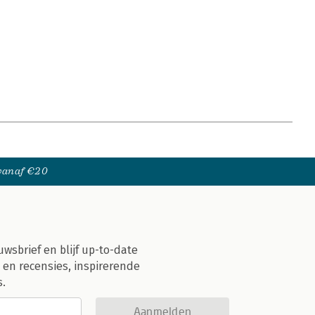
 vanaf €20
uwsbrief en blijf up-to-date
 en recensies, inspirerende
s.
Aanmelden