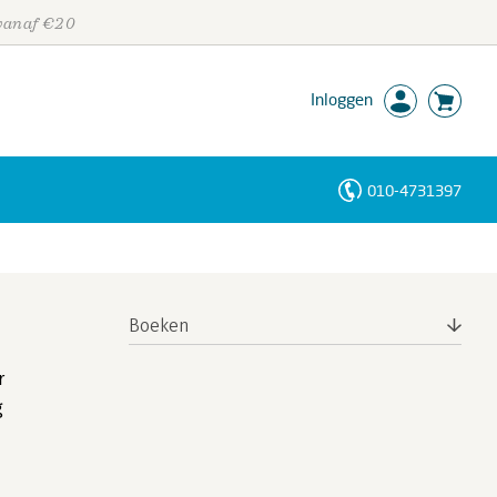
 vanaf €20
Inloggen
010-4731397
Personen
Trefwoorden
Boeken
r
g