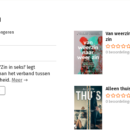
n
Tongeren
Van weerzi
zin
0 beoordeling
Zin in seks!' legt
an het verband tussen
kheid.
Meer
Alleen thui
9
0 beoordeling