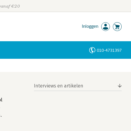
 vanaf €20
Inloggen
010-4731397
Personen
Trefwoorden
Interviews en artikelen
ol
e
.