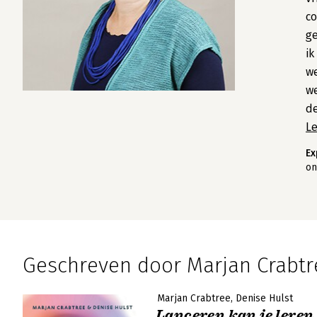
co
ge
ik
we
we
de
L
Ex
on
Geschreven door Marjan Crabtr
Marjan Crabtree
Denise Hulst
Lanceren kan je leren