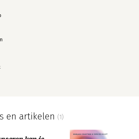
b
jn
k
s en artikelen
(1)
anceren kan je