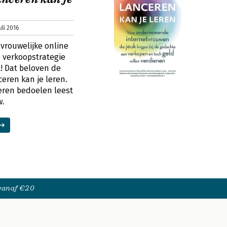
li 2016
 vrouwelijke online
verkoopstrategie
! Dat beloven de
eren kan je leren.
eren bedoelen leest
w.
 vanaf €20