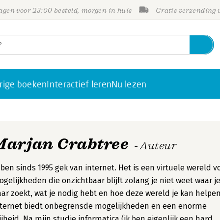
gen voor 23:00 besteld, morgen in huis
Gratis verzending
rige boeken
Interactief leren
Nu lezen
Marjan Crabtree
- Auteur
 ben sinds 1995 gek van internet. Het is een virtuele wereld v
gelijkheden die onzichtbaar blijft zolang je niet weet waar j
ar zoekt, wat je nodig hebt en hoe deze wereld je kan helpen
nternet biedt onbegrensde mogelijkheden en een enorme
ijheid. Na mijn studie informatica (ik ben eigenlijk een hard