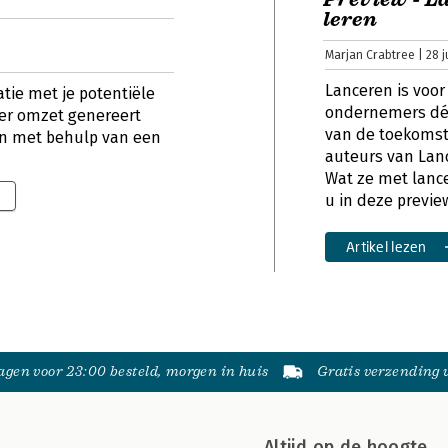
leren
Marjan Crabtree | 28 ju
Lanceren is voor
atie met je potentiële
ondernemers dé 
er omzet genereert
van de toekomst
n met behulp van een
auteurs van Lanc
Wat ze met lanc
u in deze previe
Artikel lezen
gen voor 23:00 besteld, morgen in huis
Gratis verzending
Altijd op de hoogte