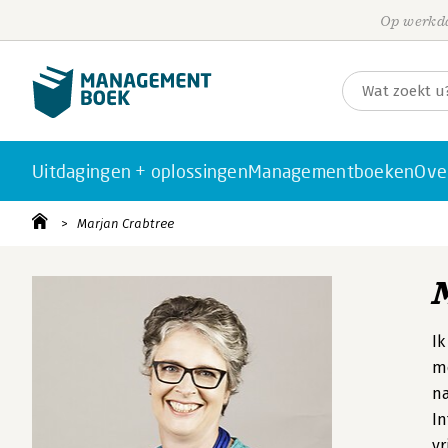
Op werkda
Uitdagingen + oplossingen
Managementboeken
Ove
Marjan Crabtree
Ik
mo
na
I
vr