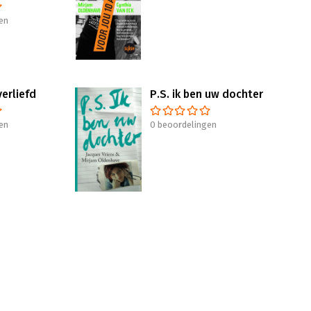
en
verliefd
P.S. ik ben uw dochter
en
0 beoordelingen