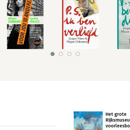
Het grote
Rijksmuse
voorleesb