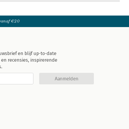
 vanaf €20
uwsbrief en blijf up-to-date
 en recensies, inspirerende
s.
Aanmelden