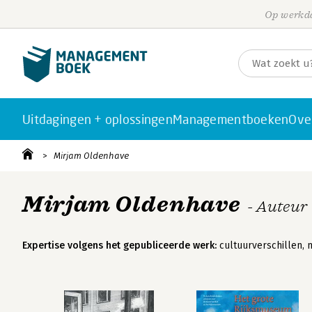
Op werkda
Uitdagingen + oplossingen
Managementboeken
Ove
Mirjam Oldenhave
Mirjam Oldenhave
- Auteur
Expertise volgens het gepubliceerde werk:
cultuurverschillen, 