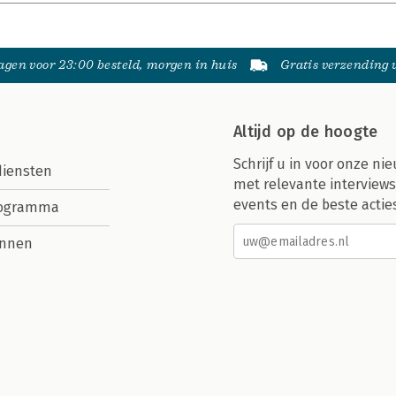
gen voor 23:00 besteld, morgen in huis
Gratis verzending
Altijd op de hoogte
Schrijf u in voor onze nie
diensten
met relevante interviews
events en de beste actie
rogramma
nnen