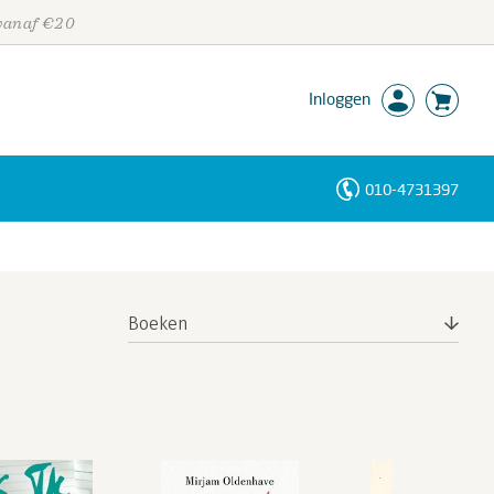
 vanaf €20
Inloggen
010-4731397
Personen
Trefwoorden
Boeken