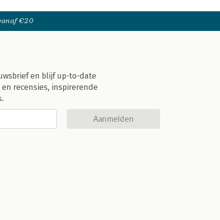
 vanaf €20
uwsbrief en blijf up-to-date
 en recensies, inspirerende
s.
Aanmelden