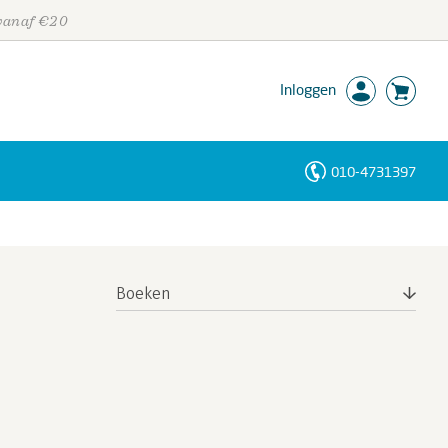
 vanaf €20
Inloggen
010-4731397
Personen
Trefwoorden
Boeken