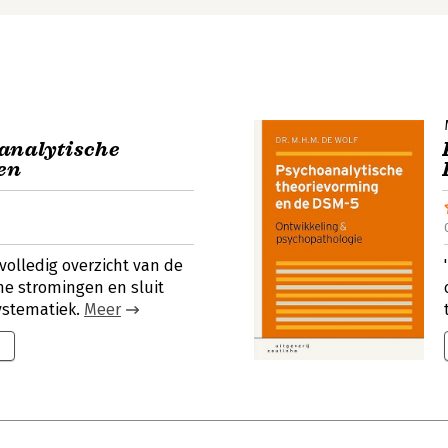
oanalytische
en
volledig overzicht van de
he stromingen en sluit
systematiek.
Meer