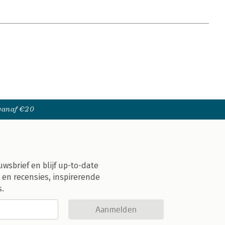
 vanaf €20
uwsbrief en blijf up-to-date
 en recensies, inspirerende
s.
Aanmelden