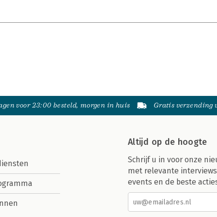
gen voor 23:00 besteld, morgen in huis
Gratis verzending
Altijd op de hoogte
Schrijf u in voor onze nie
diensten
met relevante interviews
events en de beste actie
rogramma
nnen