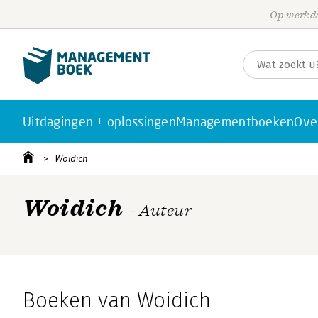
Op werkda
Uitdagingen + oplossingen
Managementboeken
Ove
Woidich
Woidich
- Auteur
Boeken van Woidich