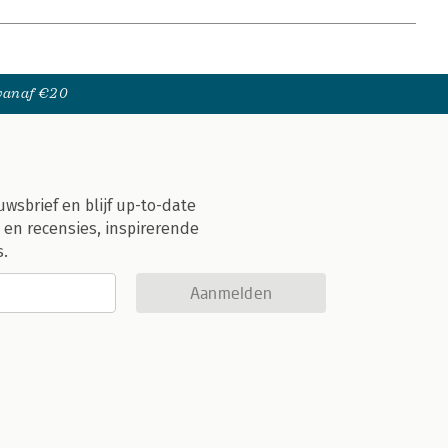
 vanaf €20
uwsbrief en blijf up-to-date
 en recensies, inspirerende
s.
Aanmelden