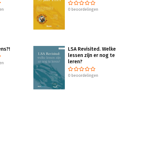
en
0 beoordelingen
ens?!
LSA Revisited. Welke
lessen zijn er nog te
leren?
en
0 beoordelingen