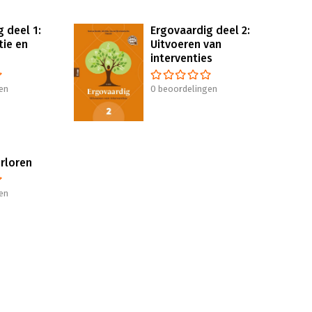
 deel 1:
Ergovaardig deel 2:
tie en
Uitvoeren van
interventies
en
0 beoordelingen
erloren
en