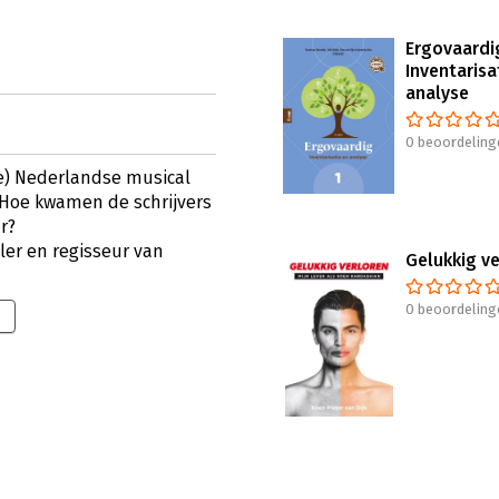
Ergovaardig
Inventarisa
analyse
0 beoordeling
e) Nederlandse musical
 Hoe kwamen de schrijvers
r?
aler en regisseur van
Gelukkig v
0 beoordeling