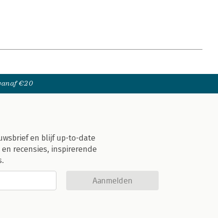
 vanaf €20
uwsbrief en blijf up-to-date
 en recensies, inspirerende
s.
Aanmelden