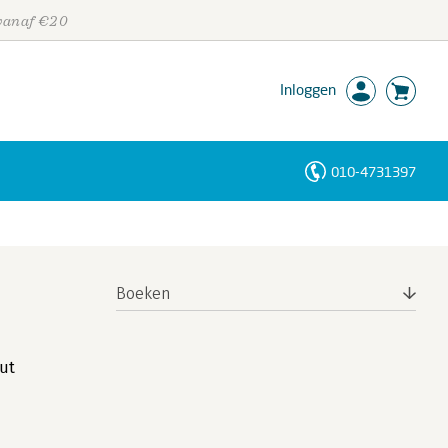
 vanaf €20
Inloggen
010-4731397
Personen
Trefwoorden
Boeken
ut