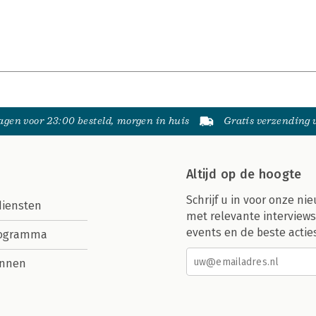
gen voor 23:00 besteld, morgen in huis
Gratis verzending
Altijd op de hoogte
Schrijf u in voor onze nie
diensten
met relevante interviews
events en de beste actie
rogramma
nnen