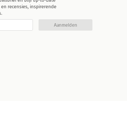
uwsbrief en blijf up-to-date
 en recensies, inspirerende
s.
Aanmelden