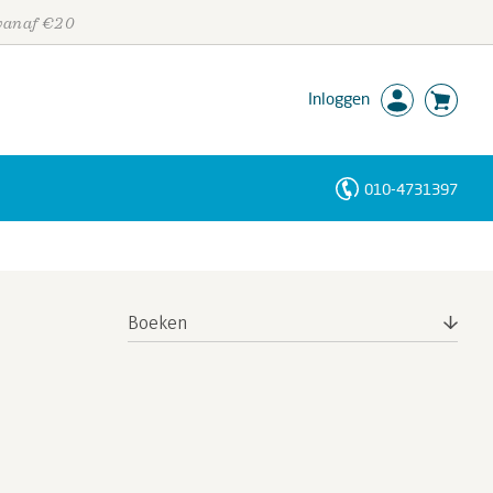
 vanaf €20
Inloggen
010-4731397
Personen
Trefwoorden
Boeken