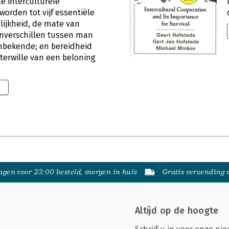
e interculturele
orden tot vijf essentiële
ijkheid, de mate van
lenverschillen tussen man
onbekende; en bereidheid
 terwille van een beloning
9
gen voor 23:00 besteld, morgen in huis
Gratis verzending
Altijd op de hoogte