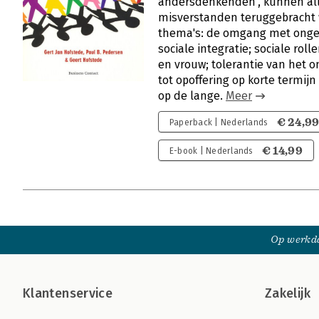
andersdenkenden', kunnen all
misverstanden teruggebracht w
thema's: de omgang met ongel
sociale integratie; sociale rol
en vrouw; tolerantie van het 
tot opoffering op korte termijn
op de lange.
Meer
€ 24,9
Paperback | Nederlands
€ 14,99
E-book | Nederlands
Op werkda
Klantenservice
Zakelijk