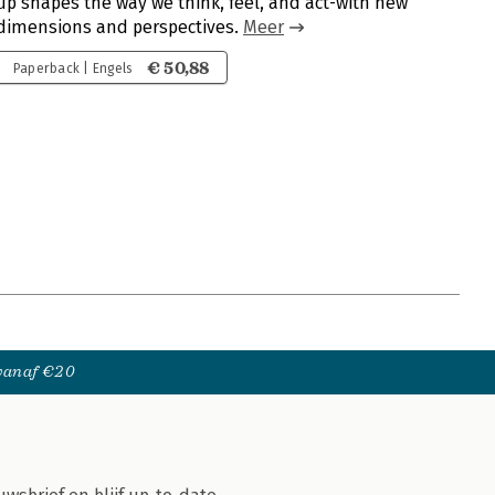
up shapes the way we think, feel, and act-with new
dimensions and perspectives.
Meer
€ 50,88
Paperback | Engels
 vanaf €20