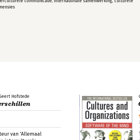
terculturele communicatie, internationale samenwerking, culturele
mensies
Geert Hofstede
rschillen
teur van 'Allemaal