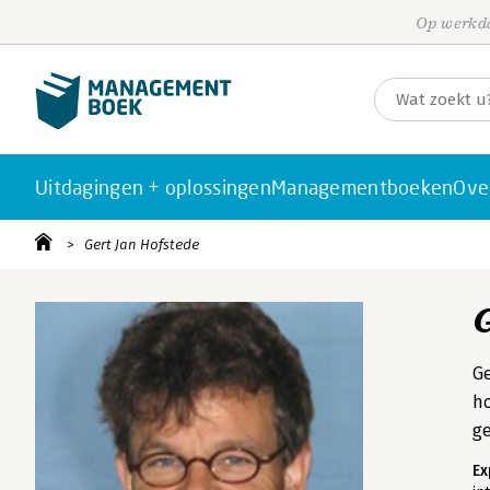
Op werkda
Uitdagingen + oplossingen
Managementboeken
Ove
Gert Jan Hofstede
Ge
ho
g
Ex