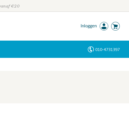
 vanaf €20
Inloggen
010-4731397
Personen
Trefwoorden