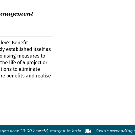
Management
dley's Benefit
y established itself as
 to using measures to
e life of a project or
tions to eliminate
re benefits and realise
gen voor 23:00 besteld, morgen in huis
Gratis verzending