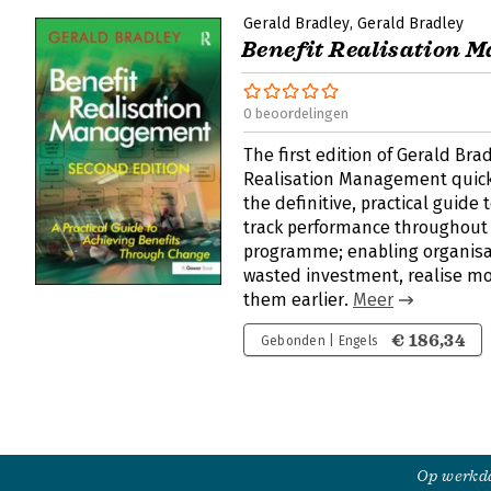
Gerald Bradley
Gerald Bradley
Benefit Realisation 
0 beoordelingen
The first edition of Gerald Bra
Realisation Management quickl
the definitive, practical guide
track performance throughout th
programme; enabling organisa
wasted investment, realise mo
them earlier.
Meer
€ 186,34
Gebonden | Engels
Op werkda