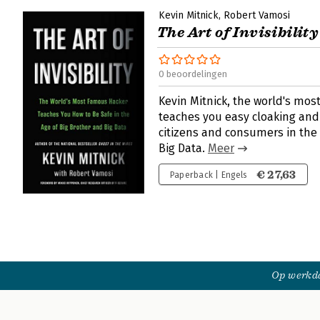
Kevin Mitnick
Robert Vamosi
The Art of Invisibility
0 beoordelingen
Kevin Mitnick, the world's mos
teaches you easy cloaking an
citizens and consumers in the 
Big Data.
Meer
€ 27,63
Paperback | Engels
Op werkda