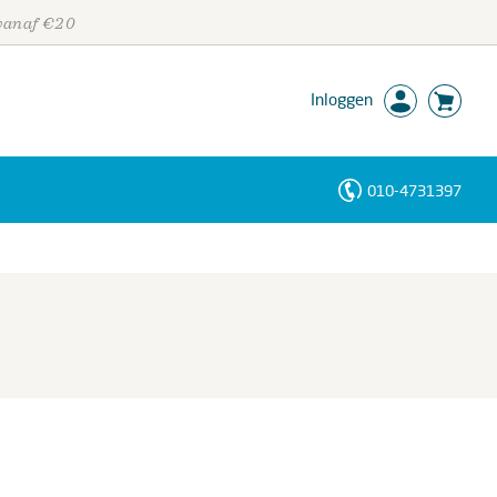
 vanaf €20
Inloggen
010-4731397
Personen
Trefwoorden