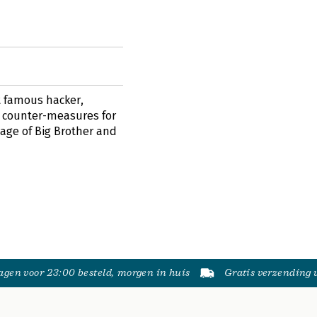
t famous hacker,
d counter-measures for
age of Big Brother and
gen voor 23:00 besteld, morgen in huis
Gratis verzending