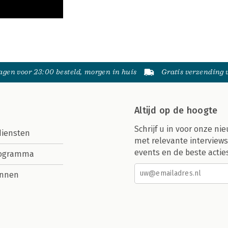
gen voor 23:00 besteld, morgen in huis
Gratis verzending
Altijd op de hoogte
Schrijf u in voor onze nie
diensten
met relevante interviews
events en de beste actie
rogramma
nnen