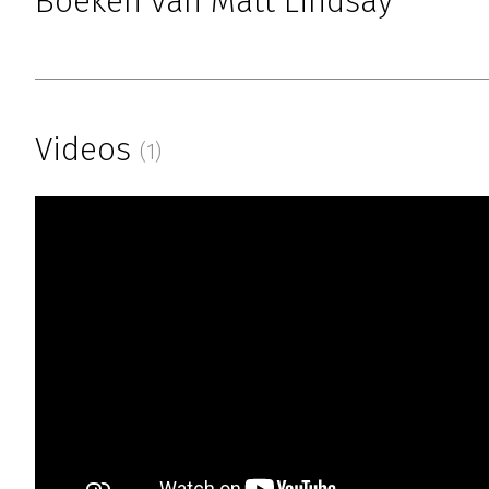
Boeken van Matt Lindsay
Videos
(1)