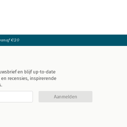
 vanaf €20
uwsbrief en blijf up-to-date
 en recensies, inspirerende
s.
Aanmelden