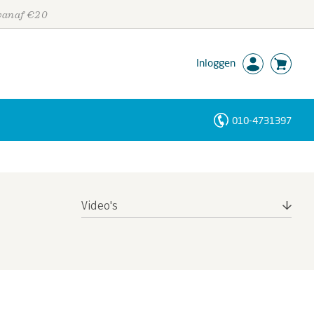
 vanaf €20
Inloggen
010-4731397
Personen
Trefwoorden
Video's