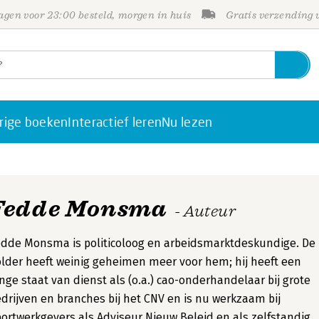
gen voor 23:00 besteld, morgen in huis
Gratis verzending
rige boeken
Interactief leren
Nu lezen
Fedde Monsma
- Auteur
dde Monsma is politicoloog en arbeidsmarktdeskundige. De
lder heeft weinig geheimen meer voor hem; hij heeft een
nge staat van dienst als (o.a.) cao-onderhandelaar bij grote
drijven en branches bij het CNV en is nu werkzaam bij
ortwerkgevers als Adviseur Nieuw Beleid en als zelfstandig