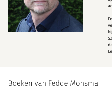
a
Fe
ve
bi
S
de
L
Boeken van Fedde Monsma