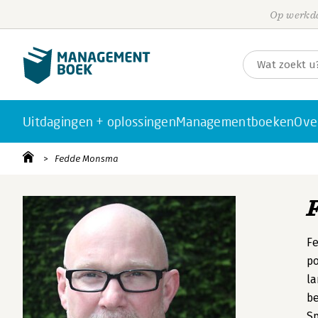
Op werkda
Uitdagingen + oplossingen
Managementboeken
Ove
Fedde Monsma
Fe
po
la
be
Sp