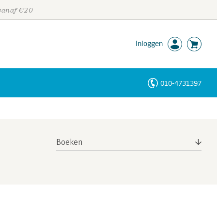
 vanaf €20
Inloggen
010-4731397
Personen
Trefwoorden
Boeken