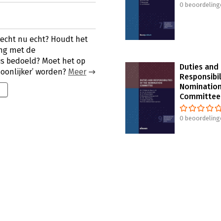
0 beoordeling
trecht nu echt? Houdt het
ing met de
is bedoeld? Moet het op
Duties and
soonlijker’ worden?
Meer
Responsibil
Nominatio
Committee
0 beoordeling