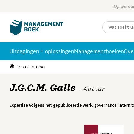
Op werkda
Uitdagingen + oplossingen
Managementboeken
Ove
J.G.C.M. Galle
J.G.C.M. Galle
- Auteur
Expertise volgens het gepubliceerde werk:
governance, intern t