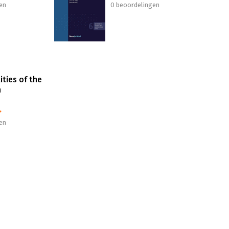
en
0 beoordelingen
ities of the
n
en