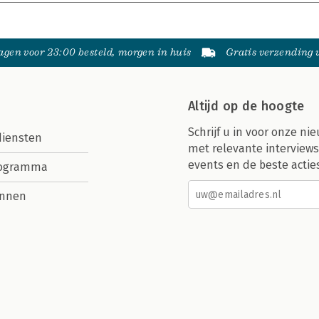
gen voor 23:00 besteld, morgen in huis
Gratis verzending
Altijd op de hoogte
Schrijf u in voor onze nie
diensten
met relevante interviews
events en de beste actie
rogramma
nnen