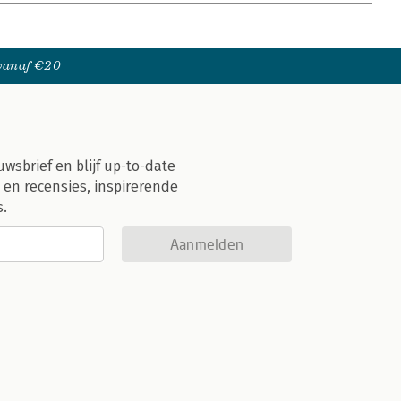
 vanaf €20
uwsbrief en blijf up-to-date
 en recensies, inspirerende
s.
Aanmelden