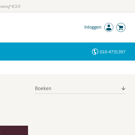
 vanaf €20
Inloggen
010-4731397
Personen
Trefwoorden
Boeken