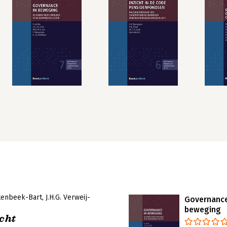
itenbeek-Bart
J.H.G. Verweij-
Governance
beweging
cht