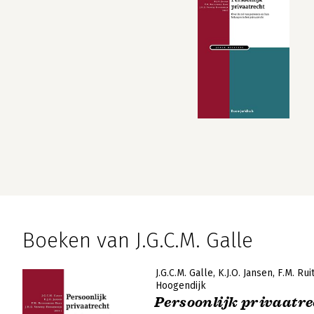
Boeken van J.G.C.M. Galle
J.G.C.M. Galle
K.J.O. Jansen
F.M. Ru
Hoogendijk
Persoonlijk privaatre