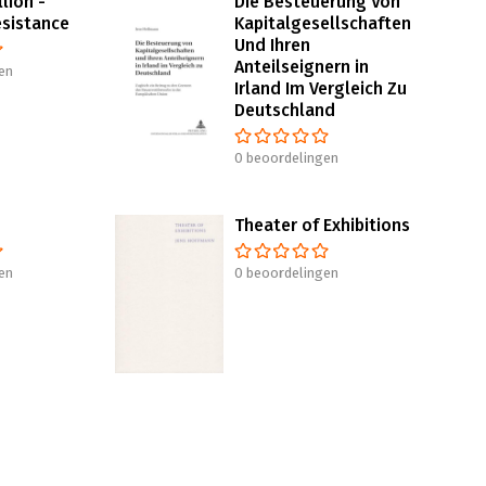
lion -
Die Besteuerung Von
esistance
Kapitalgesellschaften
Und Ihren
Anteilseignern in
en
Irland Im Vergleich Zu
Deutschland
0 beoordelingen
Theater of Exhibitions
en
0 beoordelingen