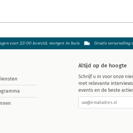
gen voor 23:00 besteld, morgen in huis
Gratis verzending
Altijd op de hoogte
Schrijf u in voor onze nie
diensten
met relevante interviews
events en de beste actie
rogramma
nnen