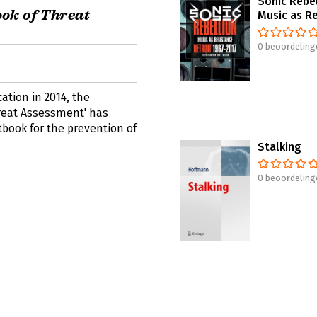
Sonic Rebel
ok of Threat
Music as R
0 beoordeling
cation in 2014, the
reat Assessment' has
book for the prevention of
Stalking
0 beoordeling