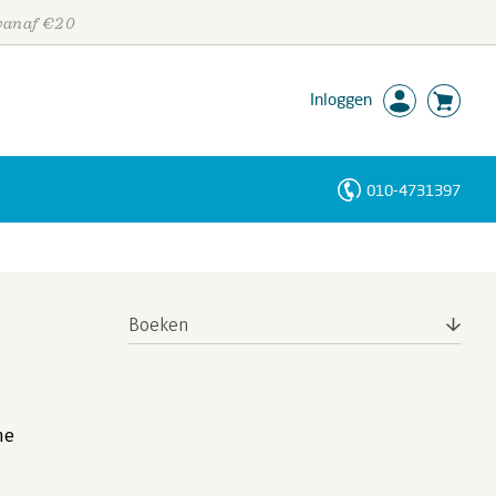
 vanaf €20
Inloggen
010-4731397
Personen
Trefwoorden
Boeken
he