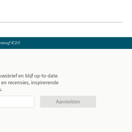
 vanaf €20
uwsbrief en blijf up-to-date
 en recensies, inspirerende
s.
Aanmelden