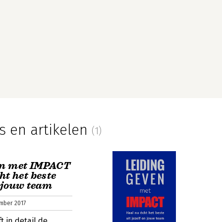
s en artikelen
(1)
en met IMPACT
ht het beste
n jouw team
ember 2017
ft in detail de