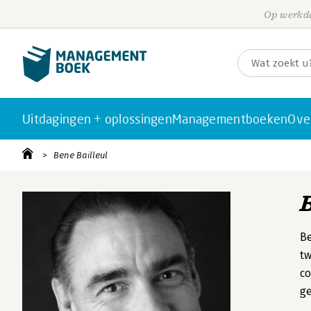
Op werkda
Uitdagingen + oplossingen
Managementboeken
Ove
Bene Bailleul
Be
tw
co
ge