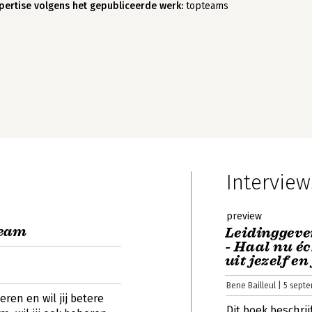
pertise volgens het gepubliceerde werk:
topteams
Interview
preview
team
Leidinggev
- Haal nu éc
uit jezelf e
Bene Bailleul | 5 sept
ren en wil jij betere
Dit boek beschrij