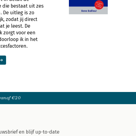
die bestaat uit zes
 De uitleg is zo
, zodat jij direct
t je leest. De
ek zorgt voor een
doorloop ik in het
ccesfactoren.
 vanaf €20
uwsbrief en blijf up-to-date