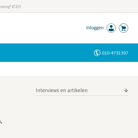
 vanaf €20
Inloggen
010-4731397
Personen
Trefwoorden
Interviews en artikelen
,