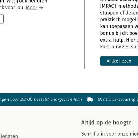
m, wil jij ook behoren
IMPACT-methode 
ek voor jou.
Meer
stappen of delen.
praktisch mogelijk
kan toepassen wa
bonus bij dit bo
extra hulp. Hier 
kort jouw zes su
Artikel lezen
gen voor 23:00 besteld, morgen in huis
Gratis verzending
Altijd op de hoogte
Schrijf u in voor onze nie
diensten