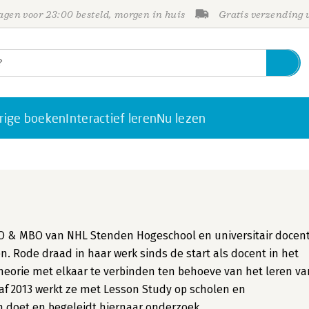
gen voor 23:00 besteld, morgen in huis
Gratis verzending
rige boeken
Interactief leren
Nu lezen
e VO & MBO van NHL Stenden Hogeschool en universitair docen
en. Rode draad in haar werk sinds de start als docent in het
 theorie met elkaar te verbinden ten behoeve van het leren va
naf 2013 werkt ze met Lesson Study op scholen en
n doet en begeleidt hiernaar onderzoek.