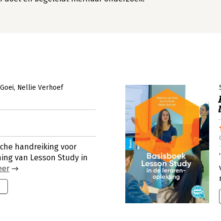
 Goei
Nellie Verhoef
sche handreiking voor
ing van Lesson Study in
eer