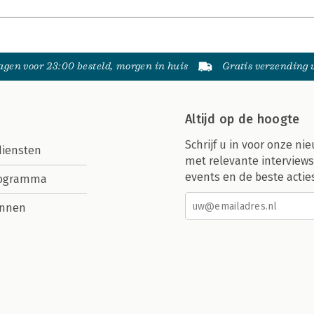
gen voor 23:00 besteld, morgen in huis
Gratis verzending
Altijd op de hoogte
Schrijf u in voor onze nie
diensten
met relevante interviews
events en de beste actie
rogramma
nnen