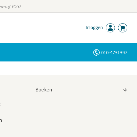
 vanaf €20
Inloggen
010-4731397
Personen
Trefwoorden
Boeken
t
n