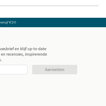
 vanaf €20
uwsbrief en blijf up-to-date
 en recensies, inspirerende
s.
Aanmelden