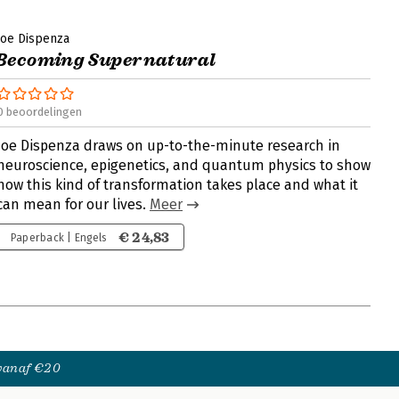
Joe Dispenza
Becoming Supernatural
0 beoordelingen
Joe Dispenza draws on up-to-the-minute research in
neuroscience, epigenetics, and quantum physics to show
how this kind of transformation takes place and what it
can mean for our lives.
Meer
€ 24,83
Paperback | Engels
 vanaf €20