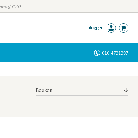
 vanaf €20
Inloggen
010-4731397
Personen
Trefwoorden
Boeken