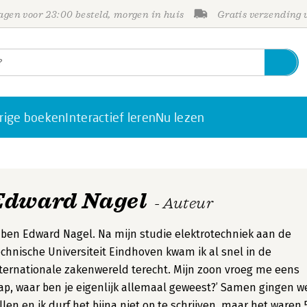
gen voor 23:00 besteld, morgen in huis
Gratis verzending
rige boeken
Interactief leren
Nu lezen
Edward Nagel
- Auteur
 ben Edward Nagel. Na mijn studie elektrotechniek aan de
chnische Universiteit Eindhoven kwam ik al snel in de
ternationale zakenwereld terecht. Mijn zoon vroeg me eens
ap, waar ben je eigenlijk allemaal geweest?’ Samen gingen w
llen en ik durf het bijna niet op te schrijven, maar het waren 