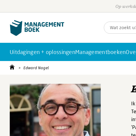
Op werkda
Uitdagingen + oplossingen
Managementboeken
Ove
Edward Nagel
Ik
Te
in
‘P
te