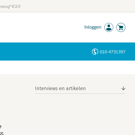
 vanaf €20
Inloggen
010-4731397
Personen
Trefwoorden
Interviews en artikelen
e
55