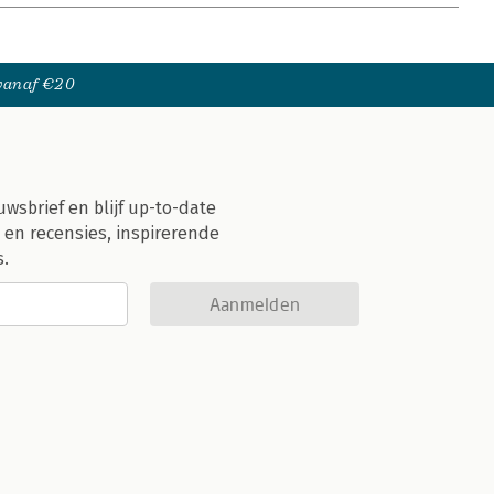
 vanaf €20
uwsbrief en blijf up-to-date
 en recensies, inspirerende
s.
Aanmelden