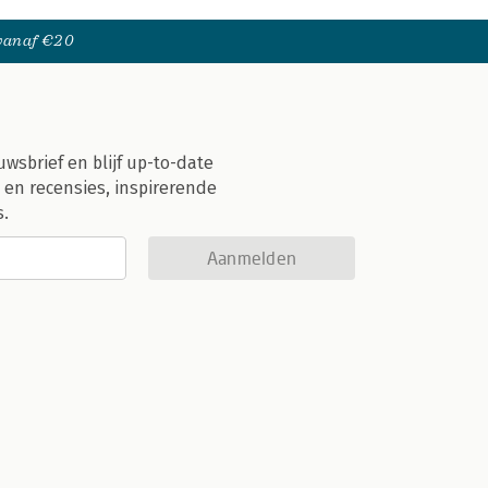
 vanaf €20
uwsbrief en blijf up-to-date
 en recensies, inspirerende
s.
Aanmelden