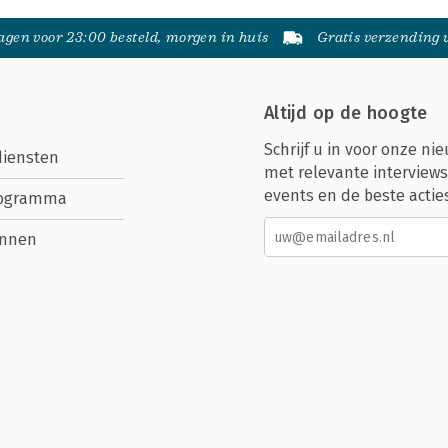
gen voor 23:00 besteld, morgen in huis
Gratis verzending
Altijd op de hoogte
Schrijf u in voor onze nie
diensten
met relevante interviews
events en de beste actie
rogramma
nnen