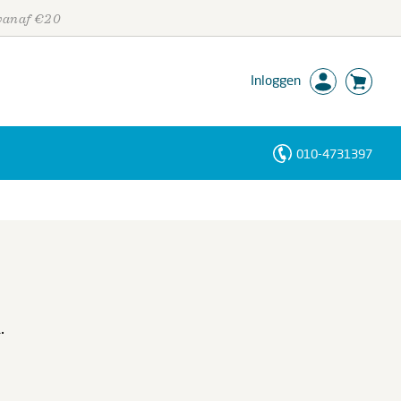
 vanaf €20
Inloggen
010-4731397
Personen
Trefwoorden
.