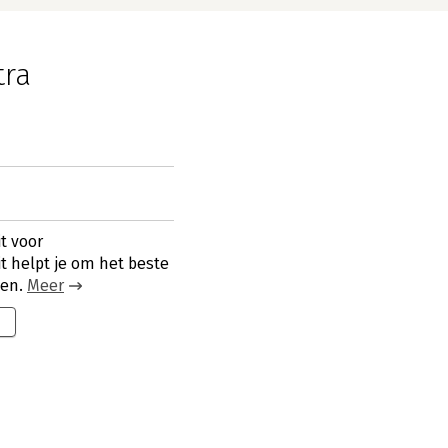
tra
t voor
it helpt je om het beste
len.
Meer