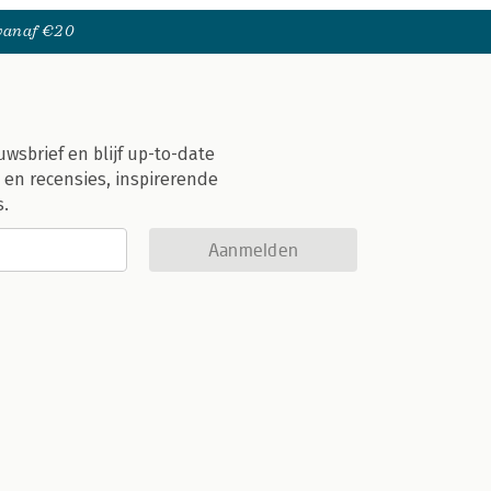
 vanaf €20
uwsbrief en blijf up-to-date
 en recensies, inspirerende
s.
Aanmelden