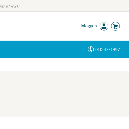
 vanaf €20
Inloggen
010-4731397
Personen
Trefwoorden