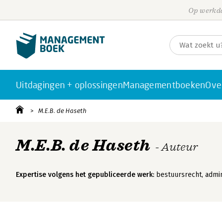
Op werkda
Uitdagingen + oplossingen
Managementboeken
Ove
M.E.B. de Haseth
M.E.B. de Haseth
- Auteur
Expertise volgens het gepubliceerde werk:
bestuursrecht, admin