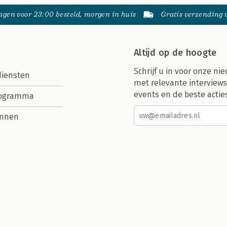
gen voor 23:00 besteld, morgen in huis
Gratis verzending
Altijd op de hoogte
Schrijf u in voor onze nie
diensten
met relevante interviews
events en de beste actie
rogramma
nnen