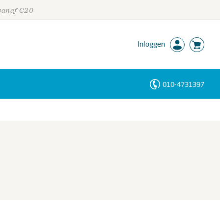
 vanaf €20
Inloggen
010-4731397
Personen
Trefwoorden