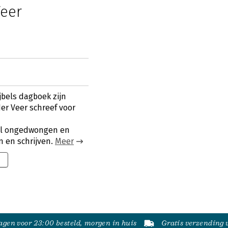
Veer
bels dagboek zijn
der Veer schreef voor
eel ongedwongen en
n en schrijven.
Meer
gen voor 23:00 besteld, morgen in huis
Gratis verzending