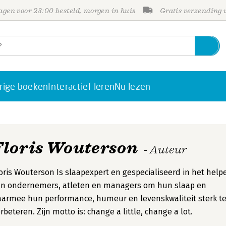
gen voor 23:00 besteld, morgen in huis
Gratis verzending
rige boeken
Interactief leren
Nu lezen
Floris Wouterson
- Auteur
oris Wouterson Is slaapexpert en gespecialiseerd in het help
an ondernemers, atleten en managers om hun slaap en
armee hun performance, humeur en levenskwaliteit sterk t
rbeteren. Zijn motto is: change a little, change a lot.