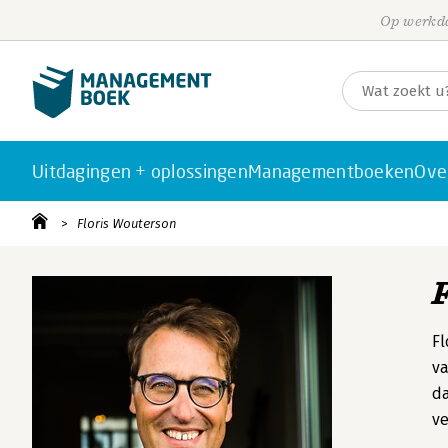
Op werkda
Uitdagingen + oplossingen
Managementboeken
Ove
Floris Wouterson
Fl
v
da
ve