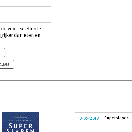
rde voor excellente
ngrijker dan eten en
9
4,99
Superslapen - 
13-09-2018