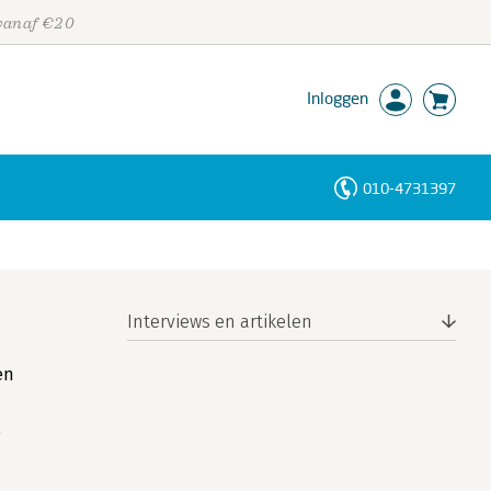
 vanaf €20
Inloggen
010-4731397
Personen
Trefwoorden
Interviews en artikelen
en
e