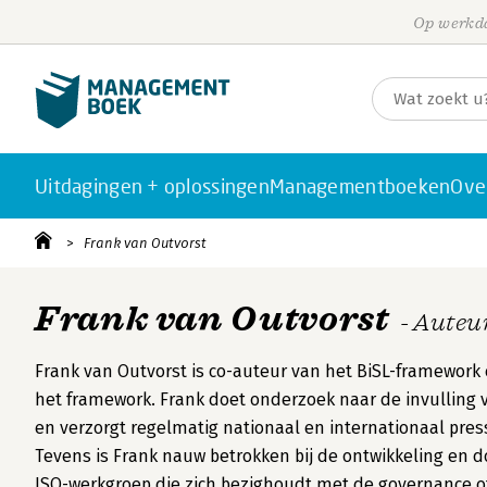
Op werkda
Uitdagingen + oplossingen
Managementboeken
Ove
Frank van Outvorst
Frank van Outvorst
- Auteu
Frank van Outvorst is co-auteur van het BiSL-framework 
het framework. Frank doet onderzoek naar de invulling
en verzorgt regelmatig nationaal en internationaal pre
Tevens is Frank nauw betrokken bij de ontwikkeling en do
ISO-werkgroep die zich bezighoudt met de governance of 