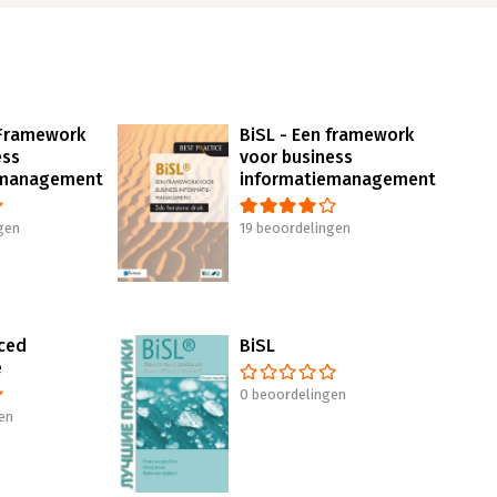
 Framework
BiSL - Een framework
ess
voor business
emanagement
informatiemanagement
gen
19 beoordelingen
ced
BiSL
e
0 beoordelingen
en