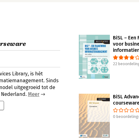
BiSL – Een
urseware
voor busin
informati
22 beoordelin
ices Library, is hèt
ormatiemanagement. Sinds
 model uitgegroeid tot de
n Nederland.
Meer
BiSL Advan
coursewar
0 beoordeling