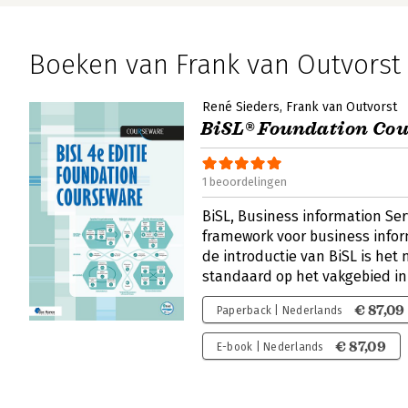
Boeken van Frank van Outvorst
René Sieders
Frank van Outvorst
BiSL® Foundation Co
1 beoordelingen
BiSL, Business information Serv
framework voor business inf
de introductie van BiSL is het
standaard op het vakgebied i
€ 87,09
Paperback | Nederlands
€ 87,09
E-book | Nederlands