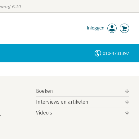
 vanaf €20
Inloggen
010-4731397
Personen
Trefwoorden
Boeken
Interviews en artikelen
Video's
L