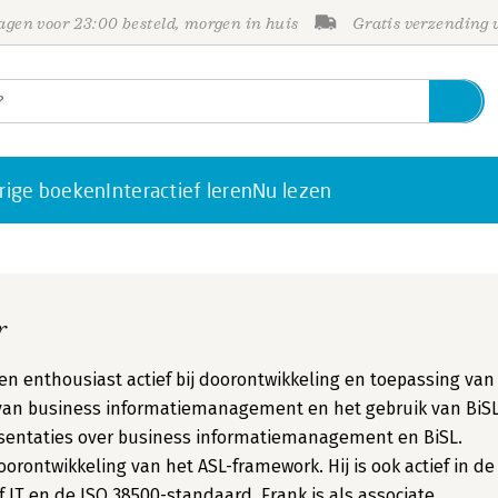
gen voor 23:00 besteld, morgen in huis
Gratis verzending
rige boeken
Interactief leren
Nu lezen
r
en enthousiast actief bij doorontwikkeling en toepassing van
 van business informatiemanagement en het gebruik van BiS
ssentaties over business informatiemanagement en BiSL.
orontwikkeling van het ASL-framework. Hij is ook actief in de
IT en de ISO 38500-standaard. Frank is als associate