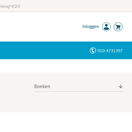
 vanaf €20
Inloggen
010-4731397
Personen
Trefwoorden
Boeken