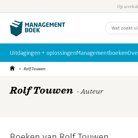
Op werkda
Uitdagingen + oplossingen
Managementboeken
Ove
Rolf Touwen
Rolf Touwen
- Auteur
Boeken van Rolf Touwen