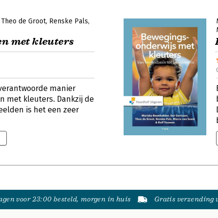
Theo de Groot
Renske Pals
en met kleuters
n verantwoorde manier
 met kleuters. Dankzij de
beelden is het een zeer
gen voor 23:00 besteld, morgen in huis
Gratis verzending