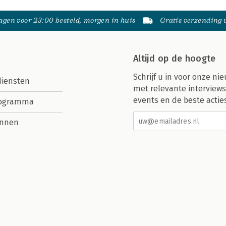
gen voor 23:00 besteld, morgen in huis
Gratis verzending
Altijd op de hoogte
Schrijf u in voor onze nie
diensten
met relevante interviews
events en de beste actie
rogramma
nnen