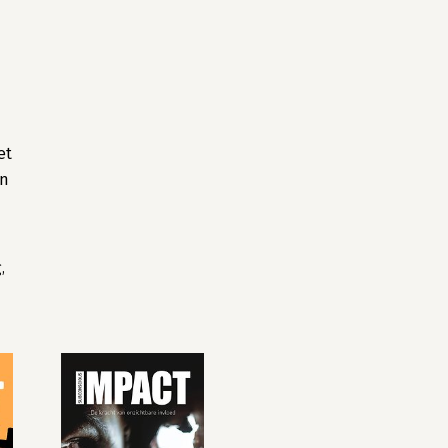
et
en
,