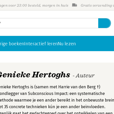
gen voor 23:00 besteld, morgen in huis
Gratis verzending
rige boeken
Interactief leren
Nu lezen
Genieke Hertoghs
- Auteur
nieke Hertoghs is (samen met Harrie van den Berg †)
ondlegger van Subconscious Impact: een systematische
thode waarmee je een ander bereikt in het onbewuste brein
t 35 concrete technieken kún je een ander beïnvloeden.
genlijk gaat het gedachtegoed over het ontwikkelen van een