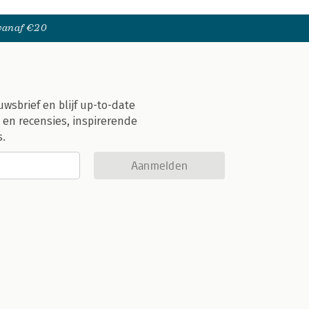
 vanaf €20
uwsbrief en blijf up-to-date
 en recensies, inspirerende
s.
Aanmelden