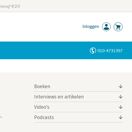
 vanaf €20
Inloggen
010-4731397
Personen
Trefwoorden
Boeken
Interviews en artikelen
Video's
.
Podcasts