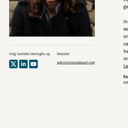
ge
In
wa
on
sa
he
Volg Genieke Hertoghs op
Website
me
subconsciousimpact.com
L
Ex
on