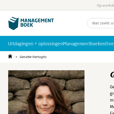
Op werkda
Uitdagingen + oplossingen
Managementboeken
Ove
Genieke Hertoghs
Ge
gr
me
Me
Ei