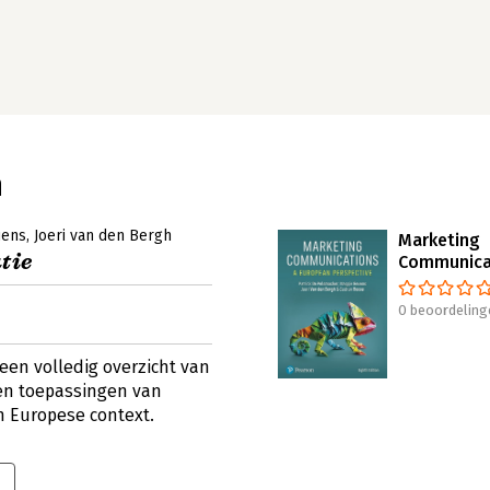
h
uens
Joeri van den Bergh
Marketing
tie
Communica
0 beoordeling
en volledig overzicht van
en toepassingen van
 Europese context.