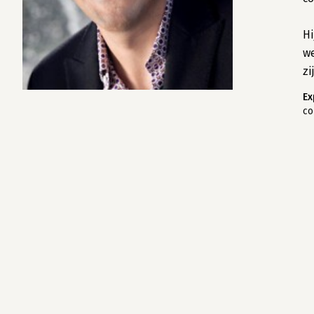
Hi
we
zi
Ex
co