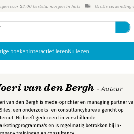
gen voor 23:00 besteld, morgen in huis
Gratis verzending
rige boeken
Interactief leren
Nu lezen
Joeri van den Bergh
- Auteur
eri van den Bergh is mede-oprichter en managing partner v
Sites, een onderzoeks- en consultancybureau gericht op
ternet. Hij heeft gedoceerd in verschillende
rketingprogramma's en is regelmatig betrokken bij in-
mpany trainingen en consultancy.