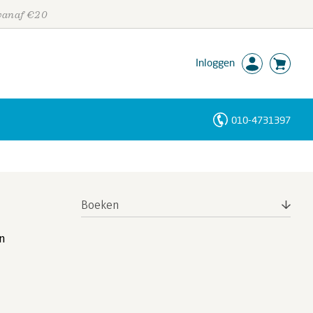
 vanaf €20
Inloggen
010-4731397
Personen
Trefwoorden
Boeken
an