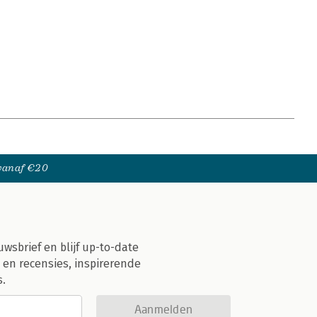
 vanaf €20
uwsbrief en blijf up-to-date
 en recensies, inspirerende
s.
Aanmelden