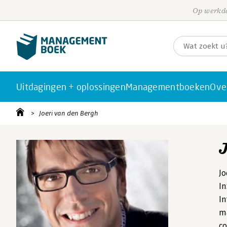
Op werkda
Uitdagingen + oplossingen
Managementboeken
Ove
Joeri van den Bergh
Jo
In
In
ma
co