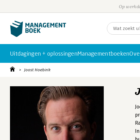
Op werkda
Uitdagingen + oplossingen
Managementboeken
Ove
Joost Hoebink
Jo
pr
Ra
In
bu