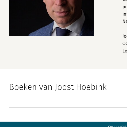
pr
in
Ne
Jo
OC
L
Boeken van Joost Hoebink