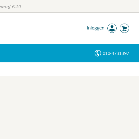
 vanaf €20
Inloggen
010-4731397
Personen
Trefwoorden