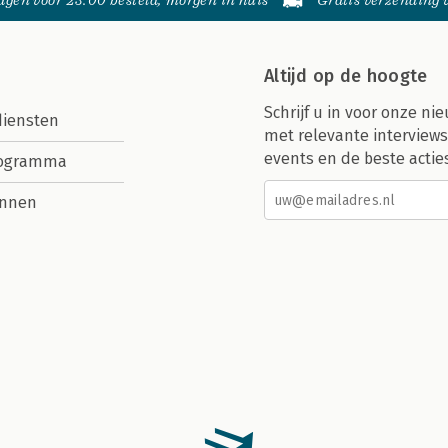
gen voor 23:00 besteld, morgen in huis
Gratis verzending
Altijd op de hoogte
Schrijf u in voor onze nie
diensten
met relevante interviews
events en de beste actie
rogramma
nnen