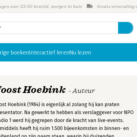
gen voor 23:00 besteld, morgen in huis
Gratis verzending
rige boeken
Interactief leren
Nu lezen
Joost Hoebink
- Auteur
ost Hoebink (1984) is eigenlijk al zolang hij kan praten
esentator. Na gewerkt te hebben als verslaggever voor NPO
dio 1 werd hij gegrepen door de kracht van live-events.
middels heeft hij ruim 1.500 bijeenkomsten in binnen- en
itenland op zijn naam staan, waarin hij duizenden