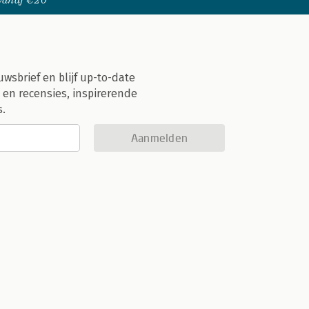
 vanaf €20
uwsbrief en blijf up-to-date
 en recensies, inspirerende
s.
Aanmelden