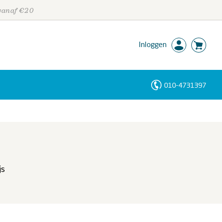
 vanaf €20
Inloggen
010-4731397
Personen
Trefwoorden
js