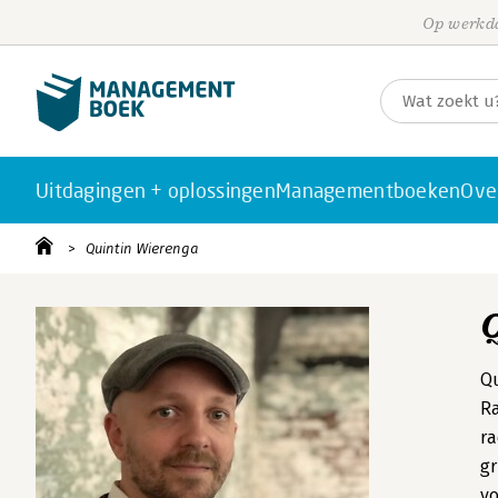
Op werkda
Uitdagingen + oplossingen
Managementboeken
Ove
Quintin Wierenga
Qu
Ra
ra
gr
vo