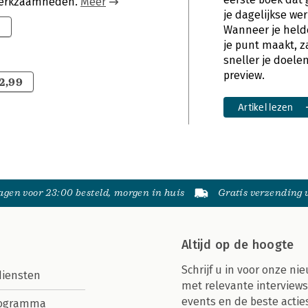
e werkzaamheden.
Meer
je dagelijkse w
0
Wanneer je held
je punt maakt, za
sneller je doelen
preview.
2,99
Artikel lezen
gen voor 23:00 besteld, morgen in huis
Gratis verzending
Altijd op de hoogte
Schrijf u in voor onze nie
diensten
met relevante interviews
events en de beste actie
rogramma