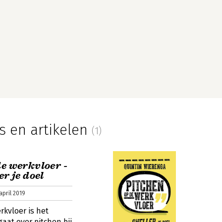
s en artikelen
(1)
de werkvloer -
er je doel
april 2019
rkvloer is het
gaat over pitchen bij