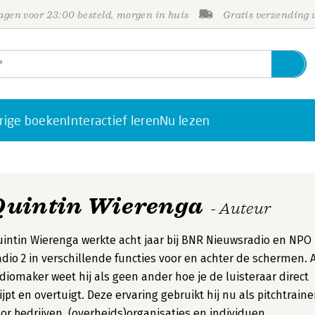
gen voor 23:00 besteld, morgen in huis
Gratis verzending
rige boeken
Interactief leren
Nu lezen
Quintin Wierenga
- Auteur
intin Wierenga werkte acht jaar bij BNR Nieuwsradio en NPO
dio 2 in verschillende functies voor en achter de schermen. 
diomaker weet hij als geen ander hoe je de luisteraar direct
ijpt en overtuigt. Deze ervaring gebruikt hij nu als pitchtraine
or bedrijven, (overheids)organisaties en individuen.