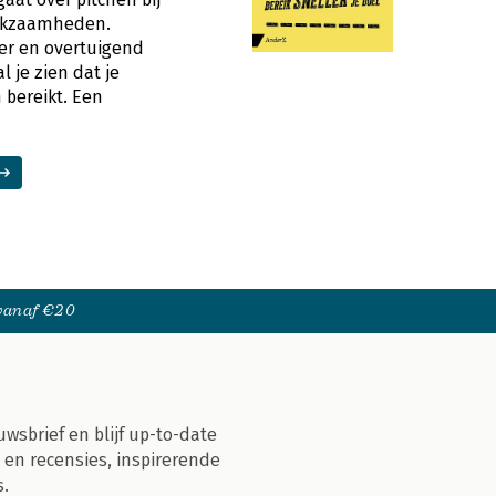
erkzaamheden.
er en overtuigend
l je zien dat je
 bereikt. Een
 vanaf €20
uwsbrief en blijf up-to-date
 en recensies, inspirerende
s.