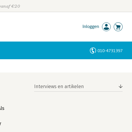
 vanaf €20
Inloggen
010-4731397
Personen
Trefwoorden
Interviews en artikelen
Als
r