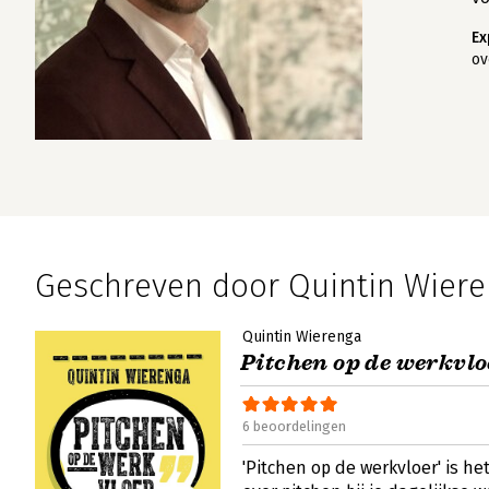
Ex
ov
Geschreven door Quintin Wier
Quintin Wierenga
Pitchen op de werkvlo
6 beoordelingen
'Pitchen op de werkvloer' is he