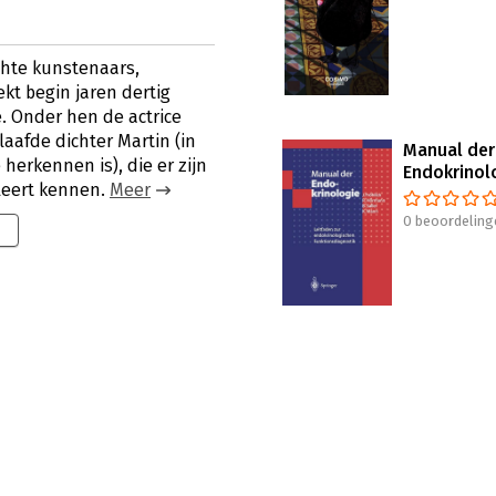
chte kunstenaars,
t begin jaren dertig
é. Onder hen de actrice
aafde dichter Martin (in
Manual der
 herkennen is), die er zijn
Endokrinol
 leert kennen.
Meer
0 beoordeling
9