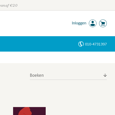
 vanaf €20
Inloggen
010-4731397
Personen
Trefwoorden
Boeken