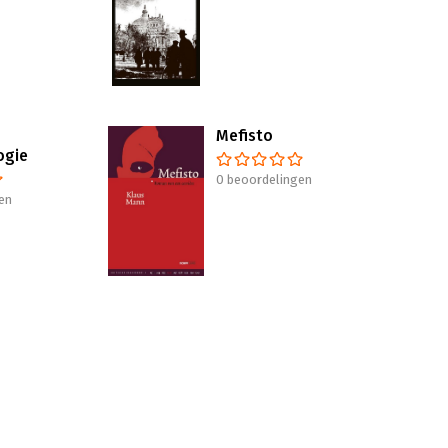
Mefisto
ogie
0 beoordelingen
en