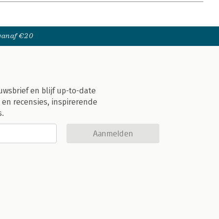
 vanaf €20
uwsbrief en blijf up-to-date
 en recensies, inspirerende
s.
Aanmelden