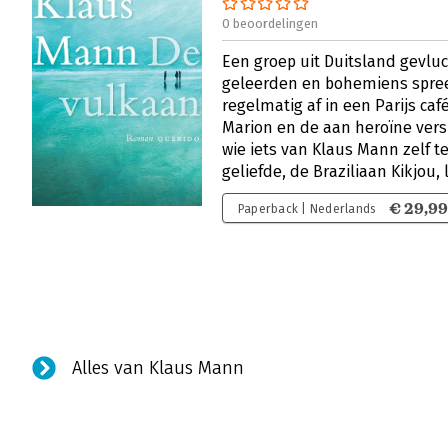
0 beoordelingen
Een groep uit Duitsland gevlu
geleerden en bohemiens spreek
regelmatig af in een Parijs caf
Marion en de aan heroïne versl
wie iets van Klaus Mann zelf te
geliefde, de Braziliaan Kikjou,
€ 29,9
Paperback | Nederlands
Alles van Klaus Mann