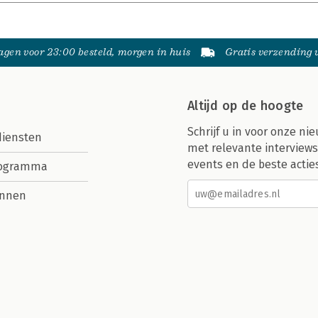
gen voor 23:00 besteld, morgen in huis
Gratis verzending
Altijd op de hoogte
Schrijf u in voor onze nie
diensten
met relevante interviews
events en de beste actie
rogramma
nnen