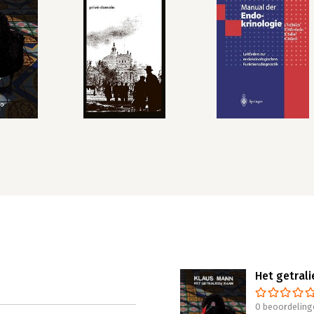
Het getral
0 beoordeling