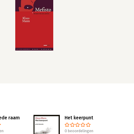
iede raam
Het keerpunt
en
0 beoordelingen