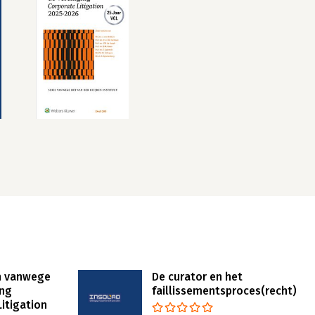
n vanwege
De curator en het
ing
faillissementsproces(recht)
itigation