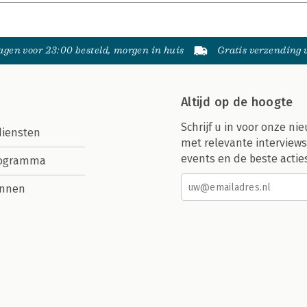
gen voor 23:00 besteld, morgen in huis
Gratis verzending
Altijd op de hoogte
Schrijf u in voor onze nie
diensten
met relevante interviews
events en de beste actie
rogramma
nnen