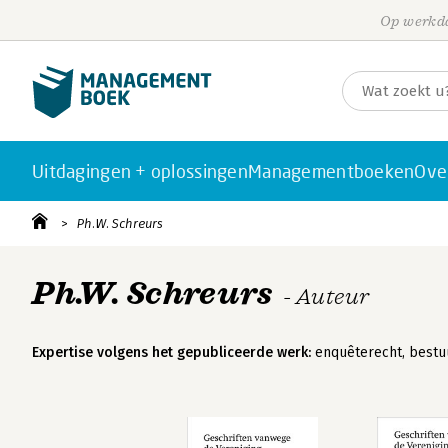
Op werkda
Uitdagingen + oplossingen
Managementboeken
Ove
Ph.W. Schreurs
Ph.W. Schreurs
- Auteur
Expertise volgens het gepubliceerde werk:
enquêterecht, bestuur