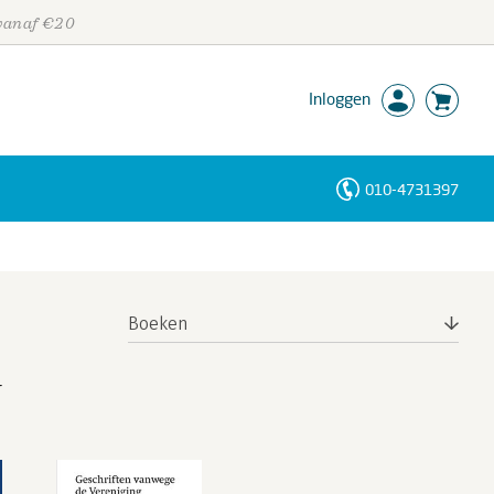
 vanaf €20
Inloggen
010-4731397
Personen
Trefwoorden
Boeken
r