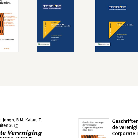
de Jongh
B.M. Katan
T.
Geschrifte
uitenburg
de Verenig
de Vereniging
Corporate L