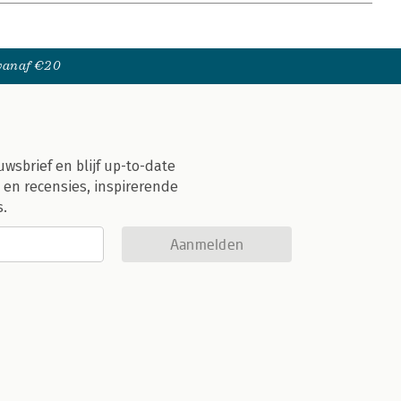
 vanaf €20
uwsbrief en blijf up-to-date
 en recensies, inspirerende
s.
Aanmelden