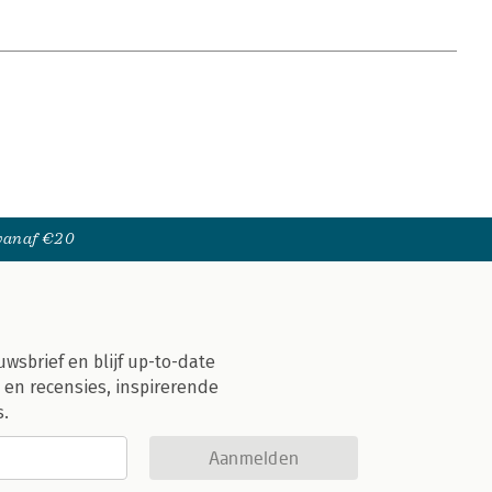
 vanaf €20
uwsbrief en blijf up-to-date
 en recensies, inspirerende
s.
Aanmelden