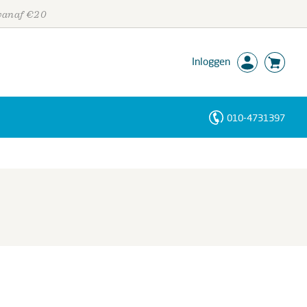
 vanaf €20
Inloggen
010-4731397
Personen
Trefwoorden