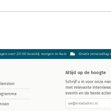
gen voor 23:00 besteld, morgen in huis
Gratis verzending
Altijd op de hoogte
Schrijf u in voor onze nie
diensten
met relevante interviews
events en de beste actie
rogramma
nnen