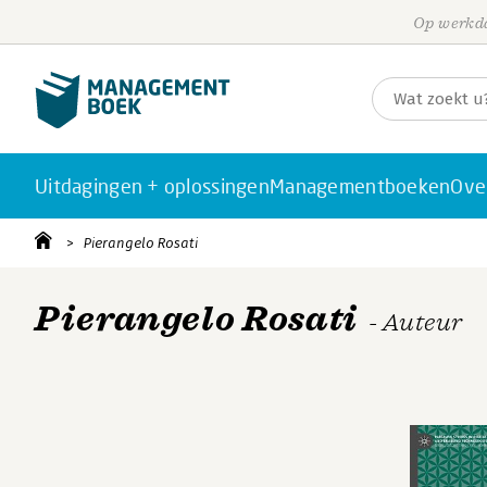
Op werkda
Uitdagingen + oplossingen
Managementboeken
Ove
Pierangelo Rosati
Pierangelo Rosati
- Auteur