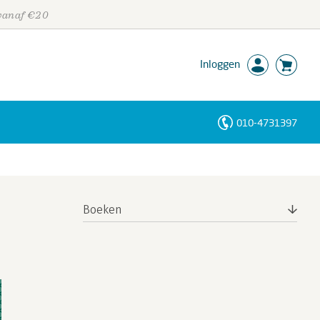
 vanaf €20
Inloggen
010-4731397
Personen
Trefwoorden
Boeken