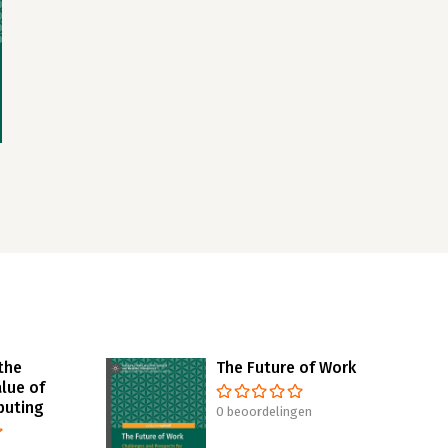
the
The Future of Work
lue of
puting
0 beoordelingen