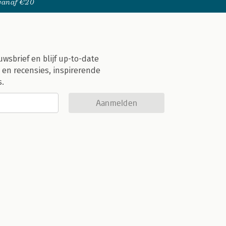
 vanaf €20
uwsbrief en blijf up-to-date
 en recensies, inspirerende
s.
Aanmelden