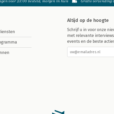
gen voor 23:00 besteld, morgen in huis
Gratis verzending
Altijd op de hoogte
Schrijf u in voor onze nie
diensten
met relevante interviews
events en de beste actie
rogramma
nnen