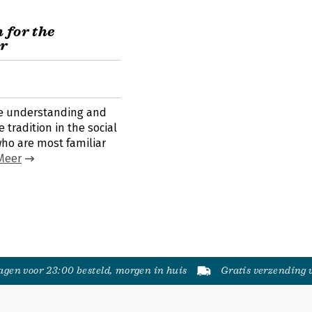
 for the
er
e understanding and
 tradition in the social
who are most familiar
Meer
gen voor 23:00 besteld, morgen in huis
Gratis verzending