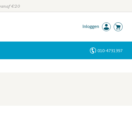
 vanaf €20
Inloggen
010-4731397
Personen
Trefwoorden