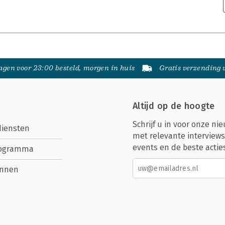
gen voor 23:00 besteld, morgen in huis
Gratis verzending
Altijd op de hoogte
Schrijf u in voor onze nie
diensten
met relevante interviews
events en de beste actie
rogramma
nnen