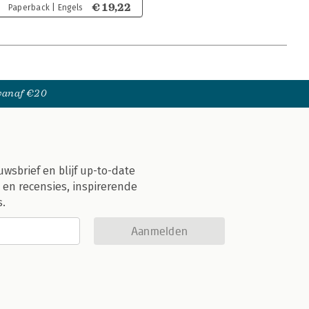
€ 19,22
Paperback | Engels
 vanaf €20
uwsbrief en blijf up-to-date
 en recensies, inspirerende
s.
Aanmelden