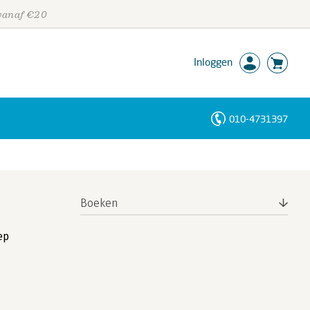
 vanaf €20
Inloggen
010-4731397
Personen
Trefwoorden
Boeken
ep