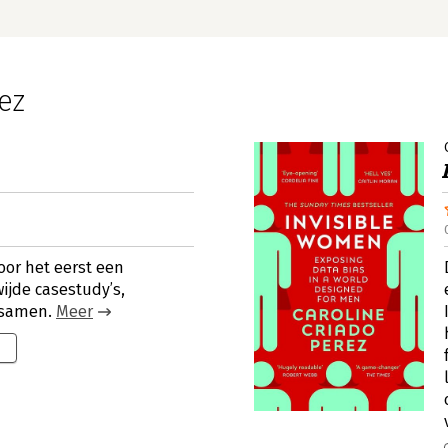
ez
oor het eerst een
ijde casestudy’s,
 samen.
Meer
0