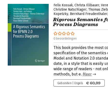
Felix Kossak
Christa Illibauer
Vere
Christine Natschlager
Thomas Zie
Kopetzky
Bernhard Freudenthaler
Rigorous Semantics f
Process Diagrams
0 beoordelingen
This book provides the most c
specification of the semantics
Model and Notation 2.0 standa
date, in a style that is easily
wide range of readers - not onl
methods, but e.
Meer
€ 60,99
Gebonden | Engels