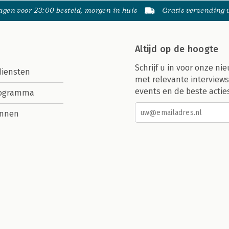
gen voor 23:00 besteld, morgen in huis
Gratis verzending
Altijd op de hoogte
Schrijf u in voor onze nie
diensten
met relevante interviews
events en de beste actie
rogramma
nnen