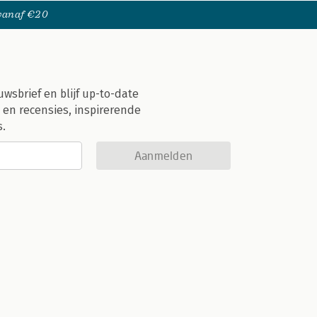
 vanaf €20
uwsbrief en blijf up-to-date
 en recensies, inspirerende
s.
Aanmelden