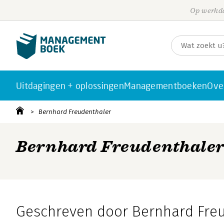
Op werkda
Uitdagingen + oplossingen
Managementboeken
Ove
Bernhard Freudenthaler
Bernhard Freudenthale
Geschreven door Bernhard Fre