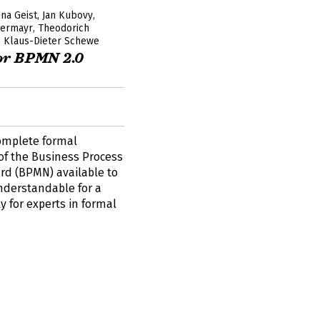
na Geist
Jan Kubovy
bermayr
Theodorich
Klaus-Dieter Schewe
or BPMN 2.0
omplete formal
 of the Business Process
rd (BPMN) available to
 understandable for a
y for experts in formal