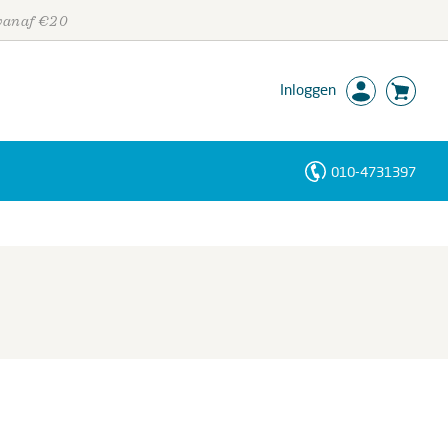
 vanaf €20
Inloggen
010-4731397
Personen
Trefwoorden