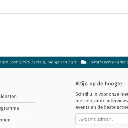
gen voor 23:00 besteld, morgen in huis
Gratis verzending
Altijd op de hoogte
Schrijf u in voor onze nie
diensten
met relevante interviews
events en de beste actie
rogramma
nnen