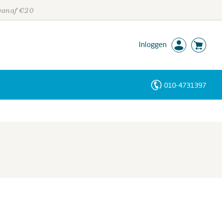
 vanaf €20
Inloggen
010-4731397
Personen
Trefwoorden