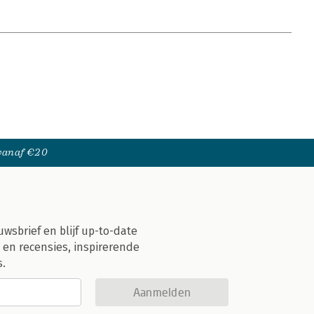
 vanaf €20
uwsbrief en blijf up-to-date
 en recensies, inspirerende
s.
Aanmelden