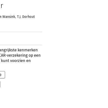
r
n Wansink
T.J. Dorhout
langrijkste kenmerken
AR-verzekering op een
f kunt voorzien en
0