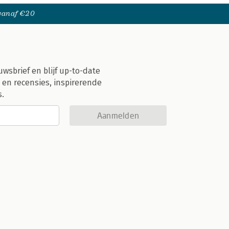
 vanaf €20
uwsbrief en blijf up-to-date
 en recensies, inspirerende
s.
Aanmelden