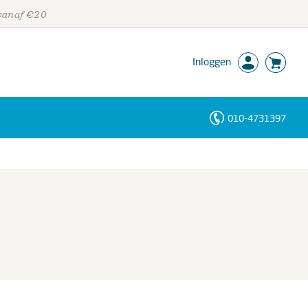
 vanaf €20
Inloggen
010-4731397
Personen
Trefwoorden