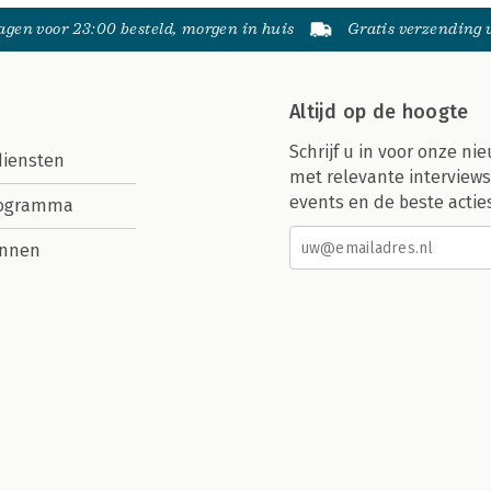
gen voor 23:00 besteld, morgen in huis
Gratis verzending
Altijd op de hoogte
Schrijf u in voor onze nie
diensten
met relevante interviews
events en de beste actie
rogramma
nnen