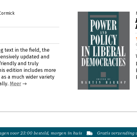
Cormick
 text in the field, the
hensively updated and
friendly and truly
this edition includes more
l as a much wider variety
ally.
Meer
gen voor 23:00 besteld, morgen in huis
Gratis verzending