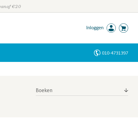
 vanaf €20
Inloggen
010-4731397
Personen
Trefwoorden
Boeken