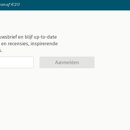
 vanaf €20
uwsbrief en blijf up-to-date
 en recensies, inspirerende
s.
Aanmelden