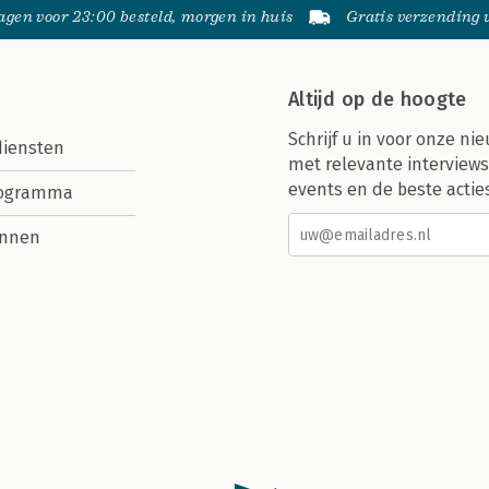
gen voor 23:00 besteld, morgen in huis
Gratis verzending
Altijd op de hoogte
Schrijf u in voor onze nie
diensten
met relevante interviews
events en de beste actie
rogramma
nnen