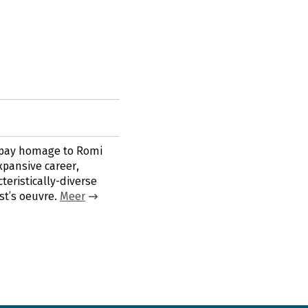
o pay homage to Romi
xpansive career,
teristically-diverse
st’s oeuvre.
Meer