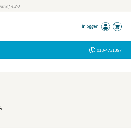
 vanaf €20
Inloggen
010-4731397
Personen
Trefwoorden
,